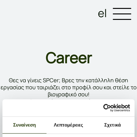
el
Career
Θες να γίνεις SPCer; Βρες την κατάλληλη θέση
εργασίας που ταιριάζει στο προφίλ σου και στείλε το
βιογραφικό σου!
Θα χαρούμε να σε γνωρίσουμε!
Στείλε μας το Βιογραφικό σου στο hr@spc.com.gr
Είμαστε πάντα ανοιχτοί σε νέες συνεργασίες!
Συναίνεση
Λεπτομέρειες
Σχετικά