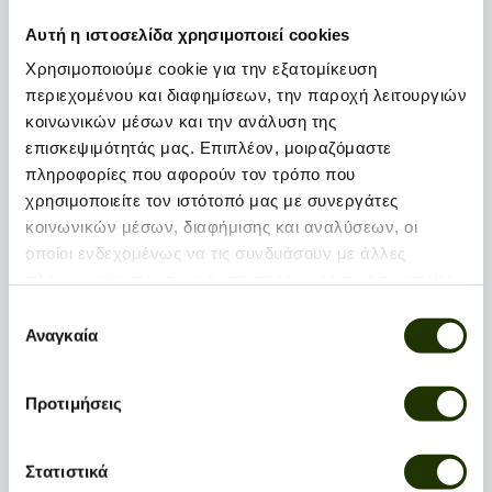
Επιλέξτε κατηγορία:
Αυτή η ιστοσελίδα χρησιμοποιεί cookies
Χρησιμοποιούμε cookie για την εξατομίκευση
In the field
At the office
περιεχομένου και διαφημίσεων, την παροχή λειτουργιών
κοινωνικών μέσων και την ανάλυση της
επισκεψιμότητάς μας. Επιπλέον, μοιραζόμαστε
πληροφορίες που αφορούν τον τρόπο που
Δήλωσε ενδιαφέρον
χρησιμοποιείτε τον ιστότοπό μας με συνεργάτες
κοινωνικών μέσων, διαφήμισης και αναλύσεων, οι
οποίοι ενδεχομένως να τις συνδυάσουν με άλλες
πληροφορίες που τους έχετε παραχωρήσει ή τις οποίες
έχουν συλλέξει σε σχέση με την από μέρους σας χρήση
Επιλογή
των υπηρεσιών τους.
Αναγκαία
συγκατάθεσης
Προτιμήσεις
Στατιστικά