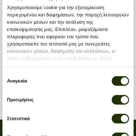
In the field
At the office
Χρησιμοποιούμε cookie για την εξατομίκευση
περιεχομένου και διαφημίσεων, την παροχή λειτουργιών
κοινωνικών μέσων και την ανάλυση της
επισκεψιμότητάς μας. Επιπλέον, μοιραζόμαστε
Apply for job
πληροφορίες που αφορούν τον τρόπο που
χρησιμοποιείτε τον ιστότοπό μας με συνεργάτες
κοινωνικών μέσων, διαφήμισης και αναλύσεων, οι
οποίοι ενδεχομένως να τις συνδυάσουν με άλλες
πληροφορίες που τους έχετε παραχωρήσει ή τις οποίες
έχουν συλλέξει σε σχέση με την από μέρους σας χρήση
Επιλογή
των υπηρεσιών τους.
Αναγκαία
συγκατάθεσης
Προτιμήσεις
Στατιστικά
Contact
Social