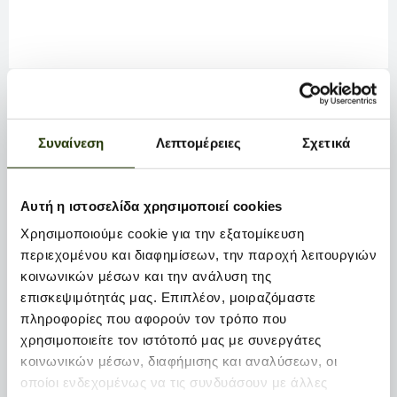
Τα τελευταία χρόνια το Famous Grouse
Συναίνεση
Λεπτομέρειες
Σχετικά
δημιούργησε καμπάνιες, οι οποίες είχαν ως
επικοινωνιακή στρατηγική την αναγνώριση –
επιβράβευση ανθρώπων που ξεχωρίζουν για το
Αυτή η ιστοσελίδα χρησιμοποιεί cookies
χαρακτήρα τους.
Χρησιμοποιούμε cookie για την εξατομίκευση
Για το σκοπό αυτό δημιουργήσαμε μια σειρά από
περιεχομένου και διαφημίσεων, την παροχή λειτουργιών
ενέργειες marketing (digital, on trade, off trade &
κοινωνικών μέσων και την ανάλυση της
κάβες) μέσω των οποίων καλούσαμε τους
επισκεψιμότητάς μας. Επιπλέον, μοιραζόμαστε
καταναλωτές να ταυτιστούν με το brand
πληροφορίες που αφορούν τον τρόπο που
εκφράζοντας μια καθημερινή τους μικρή ή μεγάλη
χρησιμοποιείτε τον ιστότοπό μας με συνεργάτες
επιτυχία και να επιβραβευτούν για αυτή με μία
κοινωνικών μέσων, διαφήμισης και αναλύσεων, οι
personalized Famous Grouse φιάλη.
οποίοι ενδεχομένως να τις συνδυάσουν με άλλες