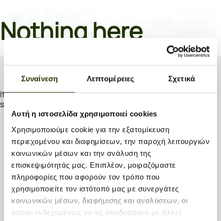
en
Nothing here
Συναίνεση
Λεπτομέρειες
Σχετικά
It seems we can’t find what you’re looking for. Perhaps
searching can help.
Αυτή η ιστοσελίδα χρησιμοποιεί cookies
Search…
Χρησιμοποιούμε cookie για την εξατομίκευση
περιεχομένου και διαφημίσεων, την παροχή λειτουργιών
κοινωνικών μέσων και την ανάλυση της
επισκεψιμότητάς μας. Επιπλέον, μοιραζόμαστε
πληροφορίες που αφορούν τον τρόπο που
χρησιμοποιείτε τον ιστότοπό μας με συνεργάτες
κοινωνικών μέσων, διαφήμισης και αναλύσεων, οι
οποίοι ενδεχομένως να τις συνδυάσουν με άλλες